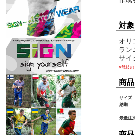
対象
オリ
ラン
サイ
※競技
商品
サイズ
納期
最低注
商品