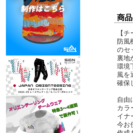
商品
【チ
防風
のセ
裏地
環境
風を
確保
自由
カラ
イナ
今お
作成