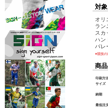
対象
オリ
ラン
スカ
ハン
バレ
※競技
商品
印刷方
サイズ
納期
最低注