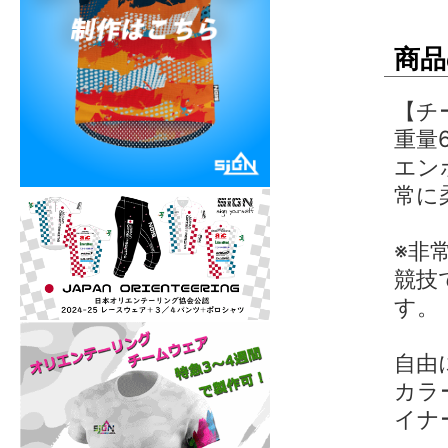
商品
【チ
重量
エン
常に
※非
競技
す。
自由
カラ
イナ