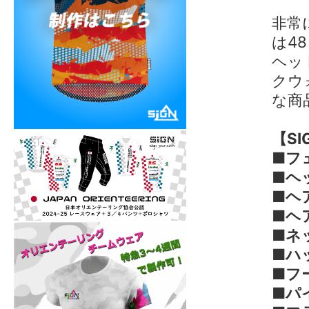
非常
は48
ヘッ
クウ
な商
【S
■フ
■ヘ
■ヘ
■ヘ
■ネ
■ハ
■フ
■パ