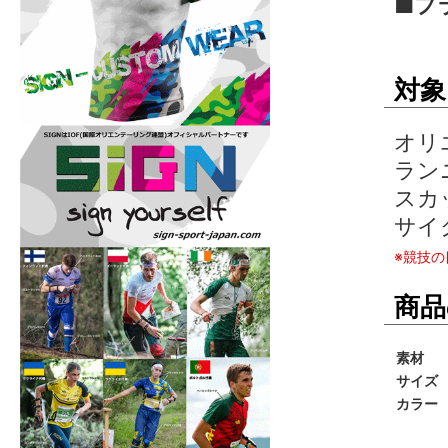
■フ
対象
オリ
ラン
スカ
サイ
※競技
商品
素材
サイズ
カラー