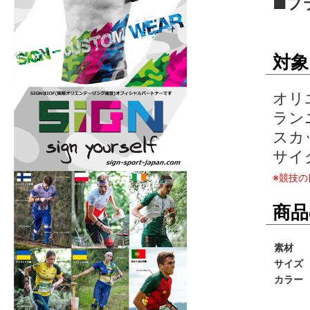
■フ
対象
オリ
ラン
スカ
サイ
※競技
商品
素材
サイズ
カラー