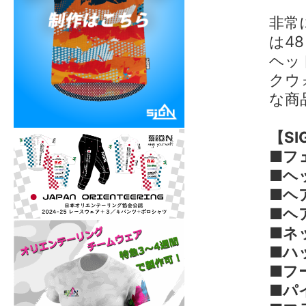
非常
は48
ヘッ
クウ
な商
【S
■フ
■ヘ
■ヘ
■ヘ
■ネ
■ハ
■フ
■パ