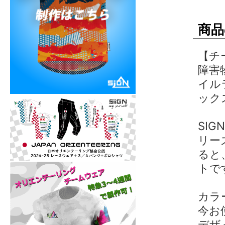
商品
【チ
障害
イル
ック
SI
リー
ると
トで
カラ
今お
デザ