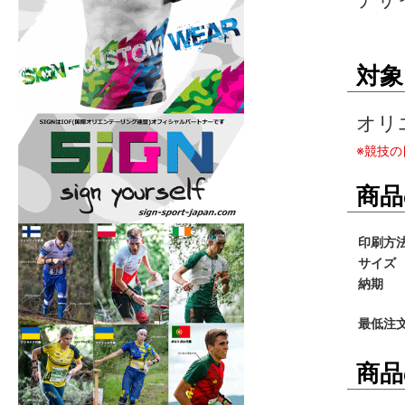
対象
オリ
※競技
商品
印刷方
サイズ
納期
最低注
商品